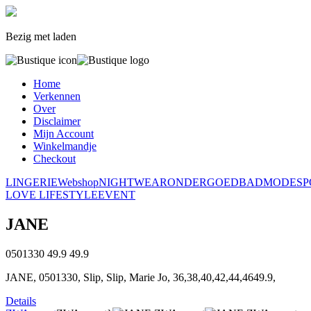
Bezig met laden
Home
Verkennen
Over
Disclaimer
Mijn Account
Winkelmandje
Checkout
LINGERIE
Webshop
NIGHTWEAR
ONDERGOED
BADMODE
S
LOVE LIFESTYLE
EVENT
JANE
0501330
49.9
49.9
JANE, 0501330, Slip, Slip, Marie Jo, 36,38,40,42,44,4649.9,
Details